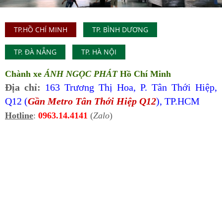
TP.HỒ CHÍ MINH
TP. BÌNH DƯƠNG
TP. ĐÀ NẴNG
TP. HÀ NỘI
Chành xe
ÁNH NGỌC PHÁT
Hồ Chí Minh
Địa chỉ:
163 Trương Thị Hoa, P. Tân Thới Hiệp,
Q12 (
Gần Metro Tân Thới Hiệp Q12
), TP.HCM
Hotline
:
0963.14.4141
(
Zalo
)