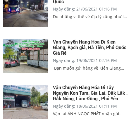
Quốc
vai trò quan trọng trong sự phát triển
Ngày đăng: 21/06/2021 01:16 PM
kinh tế - xã hội của Việt Nam.
Do những vị thế về địa lý cũng như là
sự phát triển của nền kinh tế của Phú
Quốc thu hút nhiều nhà đầu tư kinh
doanh. Cùng với sự phát triển của
Vận Chuyển Hàng Hóa Đi Kiên
nền kinh tế hiện nay thì hoạt động
Giang, Rạch giá, Hà Tiên, Phú Quốc
vận chuyển và trao đổi hàng hóa ngày
Giá Rẻ
càng diễn ra sôi động. Các cá nhân,
Ngày đăng: 19/06/2021 02:16 PM
doanh nghiệp hoạt động trong lĩnh
Bạn muốn gửi hàng về Kiên Giang
vực sản xuất, kinh doanh không chỉ
hoặc cần tìm một Chành Xe đi Kiên
thực hiện vận chuyển và trao đổi
Giang Uy Tín để hợp tác lâu dài, đảm
hàng hóa từ Phú Quốc đi TPHCM, Hà
bảo giao hàng kịp thời cho đối tác tại
Nôi và ngược lại.
Vận Chuyển Hàng Hóa Đi Tây
Nguyên Kon Tum, Gia Lai, Đắk Lắk ,
các thành phố, thị xã của Kiên Giang?
Đắk Nông, Lâm Đồng , Phú Yên
Hãy liên hệ và sử dụng các dịch vụ
Ngày đăng: 18/06/2021 01:11 PM
vận chuyển hàng hóa tại chành xe
Kiên Giang của Công Ty TNHH DV
Vận tải ÁNH NGỌC PHÁT nhận gửi
Giao Nhận Vận Tải Ánh Ngọc Phát
hàng từ TPHCM đi Đắc Lắc hai chiểu
chúng tôi
đang là tuyến đường vận chuyển