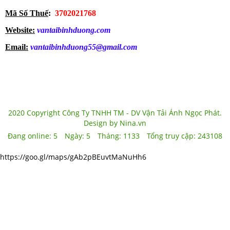
Mã Số Thuế
:
3702021768
Website:
vantaibinhduong.com
Email:
vantaibinhduong55@gmail.com
2020 Copyright Công Ty TNHH TM - DV Vận Tải Ánh Ngọc Phát.
Design by Nina.vn
Đang online:
5
Ngày:
5
Tháng:
1133
Tổng truy cập:
243108
https://goo.gl/maps/gAb2pBEuvtMaNuHh6