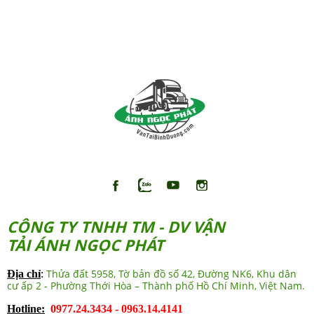
hàng hóa đường bộ mà ÁNH NGỌC
PHÁT quan tâm nhất. ÁNH NGỌC
PHÁT (ANP Express) – Công ty vận
chuyển hàng hóa chuyên vận chuyển
từ TPHCM đi các tỉnh miền bắc, miền
trung và Tây Nguyên.
CÔNG TY TNHH TM - DV VẬN
TẢI ÁNH NGỌC PHÁT
Thửa đất 5958, Tờ bản đồ số 42, Đường NK6, Khu dân
Địa chỉ
:
cư ấp 2 - Phường Thới Hòa – Thành phố Hồ Chí Minh, Việt Nam.
Hotline:
0977.24.3434 - 0963.14.4141