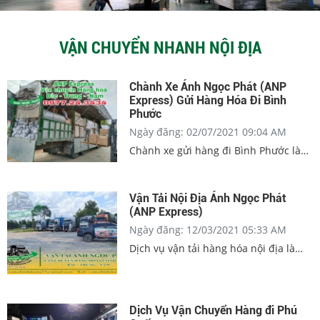
VẬN CHUYỂN NHANH NỘI ĐỊA
Chành Xe Ánh Ngọc Phát (ANP
Express) Gửi Hàng Hóa Đi Bình
Phước
Ngày đăng: 02/07/2021 09:04 AM
Chành xe gửi hàng đi Bình Phước là
nhu cầu cần thiết của nhiều cá nhân
và đơn vị kinh doanh. Và những thao
tác gửi hàng đi Bình Phước với trọng
Vận Tải Nội Địa Ánh Ngọc Phát
(ANP Express)
lượng nhỏ hay lớn đều trở nên đơn
giản hơn khi bạn tham khảo nội dung
Ngày đăng: 12/03/2021 05:33 AM
của bài viết dưới đây.
Dịch vụ vận tải hàng hóa nội địa là
một trong những mắt xích quan trọng
nằm trong chuỗi cung ứng của các
dịch vụ Logistics. Nó đã và đang trở
Dịch Vụ Vận Chuyển Hàng đi Phú
thành một trong những ngành đóng