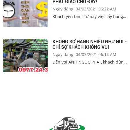
PHÁT GIAO CHỖ ĐẤY!
Ngày đăng: 04/03/2021 06:22 AM
Khách yên tâm! Từ nay việc lấy hàng,
giao hàng đã có ÁNH NGỌC PHÁT lo!
Khách chờ ở đâu là ÁNH NGỌC PHÁT
giao liền qua chỗ đấy.
KHÔNG SỢ HÀNG NHIỀU NHƯ NÚI -
CHỈ SỢ KHÁCH KHÔNG VUI
Ngày đăng: 04/03/2021 06:14 AM
Đến với ÁNH NGỌC PHÁT, khách đừng
lo gì hết vì ÁNH NGỌC PHÁT luôn túc
trực giao hàng nhanh chóng để đảm
bảo đúng tiến độ theo yêu cầu, cho
dù đó là "núi đơn hàng" đi chăng nữa
thì mọi việc vẫn diễn ra suông sẻ theo
đúng trình tự, giúp khách dễ dàng
theo dõi và kiểm soát đơn hàng từ lúc
gửi đi đến lúc hoàn tất đơn hàng.