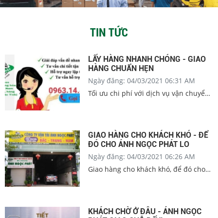
TIN TỨC
LẤY HÀNG NHANH CHÓNG - GIAO
HÀNG CHUẨN HẸN
Ngày đăng: 04/03/2021 06:31 AM
Tối ưu chi phí với dịch vụ vận chuyển
ÁNH NGỌC PHÁT, giúp tháo gỡ mọi
rắc rối mà chủ shop đang gặp phải
trong việc giao hàng.
GIAO HÀNG CHO KHÁCH KHÓ - ĐỂ
ĐÓ CHO ÁNH NGỌC PHÁT LO
Ngày đăng: 04/03/2021 06:26 AM
Giao hàng cho khách khó, để đó cho
ÁNH NGỌC PHÁT lo! Dù shop có “một
ngàn lẻ một đơn” cũng lo được tất
KHÁCH CHỜ Ở ĐÂU - ÁNH NGỌC