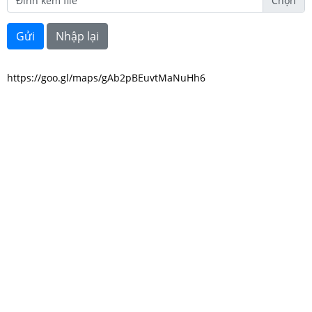
Đính kèm file
https://goo.gl/maps/gAb2pBEuvtMaNuHh6