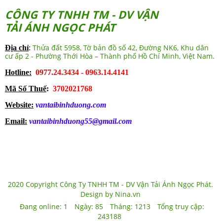
CÔNG TY TNHH TM - DV VẬN
TẢI ÁNH NGỌC PHÁT
Thửa đất 5958, Tờ bản đồ số 42, Đường NK6, Khu dân
Địa chỉ
:
cư ấp 2 - Phường Thới Hòa – Thành phố Hồ Chí Minh, Việt Nam.
Hotline:
0977.24.3434 - 0963.14.4141
Mã Số Thuế
:
3702021768
Website:
vantaibinhduong.com
Email:
vantaibinhduong55@gmail.com
2020 Copyright Công Ty TNHH TM - DV Vận Tải Ánh Ngọc Phát.
Design by Nina.vn
Đang online:
1
Ngày:
85
Tháng:
1213
Tổng truy cập:
243188