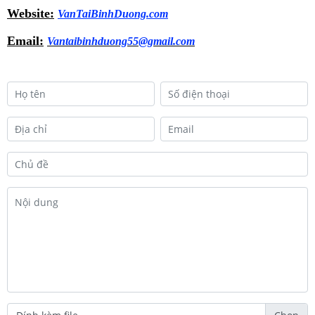
Website:
VanTaiBinhDuong.com
Email:
Vantaibinhduong55@gmail.com