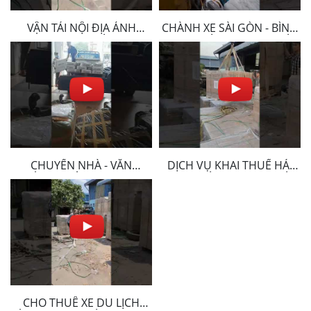
VẬN TẢI NỘI ĐỊA ÁNH
CHÀNH XE SÀI GÒN - BÌNH
NGỌC PHÁT
DƯƠNG ÁNH NGỌC PHÁT
CHUYỂN NHÀ - VĂN
DỊCH VỤ KHAI THUẾ HẢI
PHÒNG - CÔNG TY TRỌN
QUAN - ÁNH NGỌC PHÁT
GÓI
CHO THUÊ XE DU LỊCH