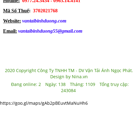
Hotline:
0977.24.3434 - 0963.14.4141
Mã Số Thuế
:
3702021768
Website:
vantaibinhduong.com
Email:
vantaibinhduong55@gmail.com
2020 Copyright Công Ty TNHH TM - DV Vận Tải Ánh Ngọc Phát.
Design by Nina.vn
Đang online:
2
Ngày:
138
Tháng:
1109
Tổng truy cập:
243084
https://goo.gl/maps/gAb2pBEuvtMaNuHh6