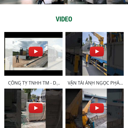
VIDEO
CÔNG TY TNHH TM - DV
VẬN TẢI ÁNH NGỌC PHÁT
VẬN TẢI ÁNH NGỌC PHÁT
VẬN CHUYỂN HÀNG BẮC -
TRUNG - NAM