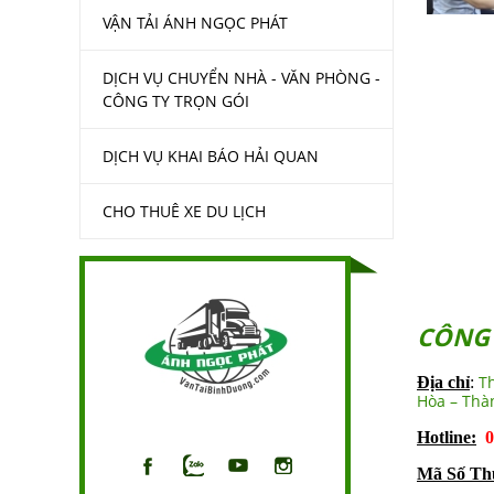
VẬN TẢI ÁNH NGỌC PHÁT
DỊCH VỤ CHUYỂN NHÀ - VĂN PHÒNG -
CÔNG TY TRỌN GÓI
DỊCH VỤ KHAI BÁO HẢI QUAN
CHO THUÊ XE DU LỊCH
CÔNG 
T
Địa chỉ
:
Hòa – Thà
Hotline:
09
Mã Số Th