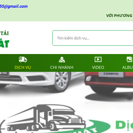
g55@gmail.com
VỚI PHƯƠNG CHÂM U
DỊCH VỤ
CHI NHÁNH
VIDEO
ALB