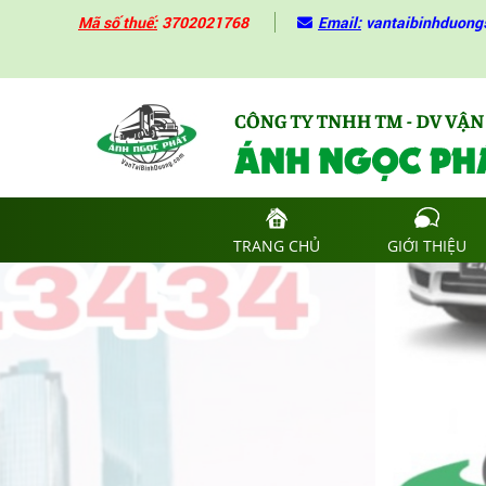
Mã số thuế:
3702021768
Email:
vantaibinhduon
TRANG CHỦ
GIỚI THIỆU