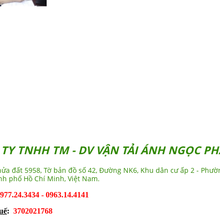
được cung ứng cho hoạt động xuất
nhập khẩu hàng hóa. Vì sự phức tạp
và khác biệt nhau về thủ tục hải quan
của nhiều nước khiến cho việc lưu
thông hàng hóa khó khăn. Đến
với ÁNH NGỌC PHÁT, khách hàng sẽ
được tư vấn chu đáo dịch vụ hải quan
và đầy đủ cho các loại hình xuất nhập
khẩu, các chế độ ưu đãi thuế phù hợp
nhất với từng mặt hàng.
TY TNHH TM - DV VẬN TẢI ÁNH NGỌC PH
hửa đất 5958, Tờ bản đồ số 42, Đường NK6, Khu dân cư ấp 2 - Phườ
nh phố Hồ Chí Minh, Việt Nam.
77.24.3434 - 0963.14.4141
uế
:
3702021768