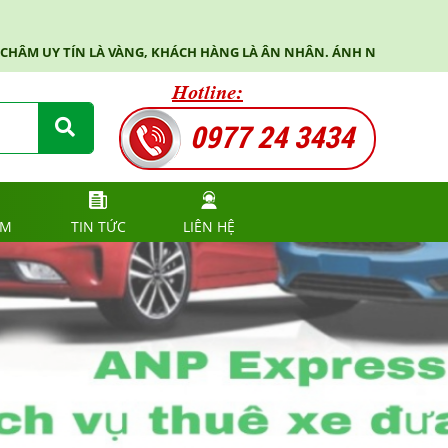
Y TÍN LÀ VÀNG, KHÁCH HÀNG LÀ ÂN NHÂN. ÁNH NGỌC PHÁT (ANP E
Hotline:
0977 24 3434
UM
TIN TỨC
LIÊN HỆ