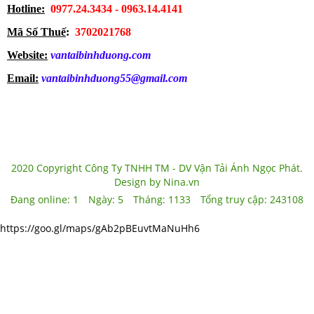
Hotline:
0977.24.3434 - 0963.14.4141
Mã Số Thuế
:
3702021768
Website:
vantaibinhduong.com
Email:
vantaibinhduong55@gmail.com
2020 Copyright Công Ty TNHH TM - DV Vận Tải Ánh Ngọc Phát.
Design by Nina.vn
Đang online:
1
Ngày:
5
Tháng:
1133
Tổng truy cập:
243108
https://goo.gl/maps/gAb2pBEuvtMaNuHh6