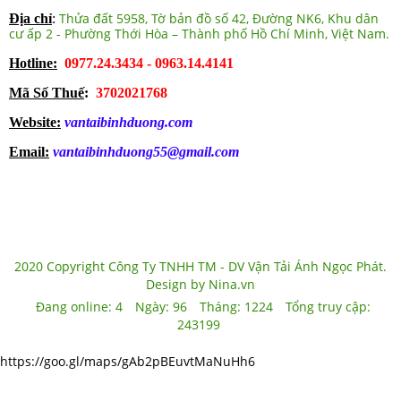
Thửa đất 5958, Tờ bản đồ số 42, Đường NK6, Khu dân
Địa chỉ
:
cư ấp 2 - Phường Thới Hòa – Thành phố Hồ Chí Minh, Việt Nam.
Hotline:
0977.24.3434 - 0963.14.4141
Mã Số Thuế
:
3702021768
Website:
vantaibinhduong.com
Email:
vantaibinhduong55@gmail.com
2020 Copyright Công Ty TNHH TM - DV Vận Tải Ánh Ngọc Phát.
Design by Nina.vn
Đang online:
4
Ngày:
96
Tháng:
1224
Tổng truy cập:
243199
https://goo.gl/maps/gAb2pBEuvtMaNuHh6