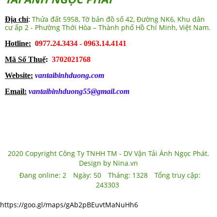
Thửa đất 5958, Tờ bản đồ số 42, Đường NK6, Khu dân
Địa chỉ
:
cư ấp 2 - Phường Thới Hòa – Thành phố Hồ Chí Minh, Việt Nam.
Hotline:
0977.24.3434 - 0963.14.4141
Mã Số Thuế
:
3702021768
Website:
vantaibinhduong.com
Email:
vantaibinhduong55@gmail.com
2020 Copyright Công Ty TNHH TM - DV Vận Tải Ánh Ngọc Phát.
Design by Nina.vn
Đang online:
2
Ngày:
50
Tháng:
1328
Tổng truy cập:
243303
https://goo.gl/maps/gAb2pBEuvtMaNuHh6